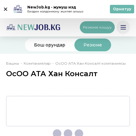
NewJob.kg - жумуш издөө
Орнотуу
Биздин колдонмону жүктөп алыңыз
Кирүү
/
Катталуу
Русский
Резюме кошуу
Бош орундар
Резюме
Breadcrumb
Башкы
Компаниялар
ОсОО АТА Хан Консалт компаниясы
ОсОО АТА Хан Консалт