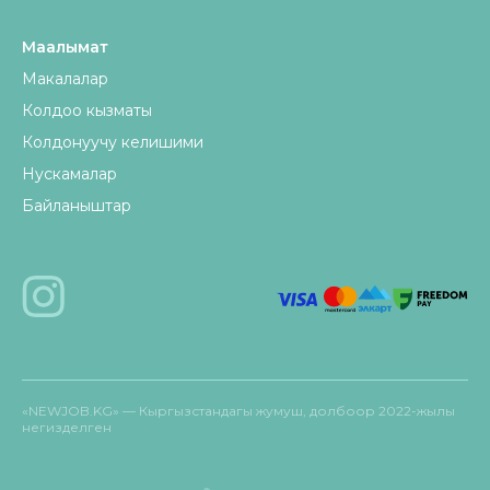
Маалымат
Макалалар
Колдоо кызматы
Колдонуучу келишими
Нускамалар
Байланыштар
«NEWJOB.KG» — Кыргызстандагы жумуш, долбоор 2022-жылы
негизделген