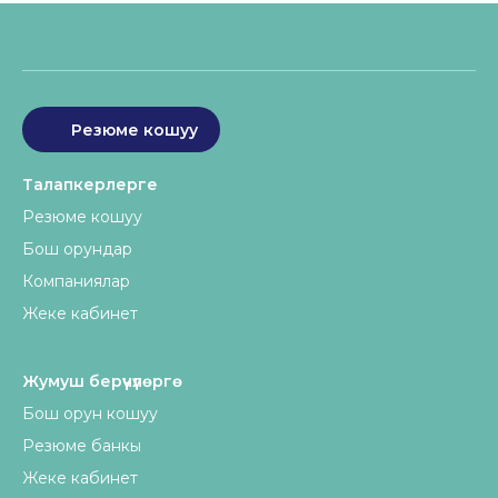
Резюме кошуу
Талапкерлерге
Резюме кошуу
Бош орундар
Компаниялар
Жеке кабинет
Жумуш берүүчүлөргө
Бош орун кошуу
Резюме банкы
Жеке кабинет