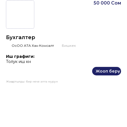
50 000 Сом
Бухгалтер
ОсОО АТА Хан Консалт
Бишкек
Иш графиги:
Толук иш күнү
Жооп берүү
Жаңыртылды:
бир нече апта мурун