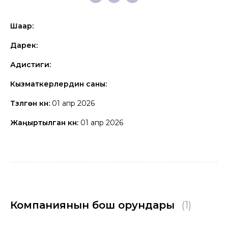
Шаар:
Дарек:
Адистиги:
Кызматкерлердин саны:
Түзүлгөн күнү:
01 апр 2026
Жаңыртылган күнү:
01 апр 2026
Компаниянын бош орундары
(1)