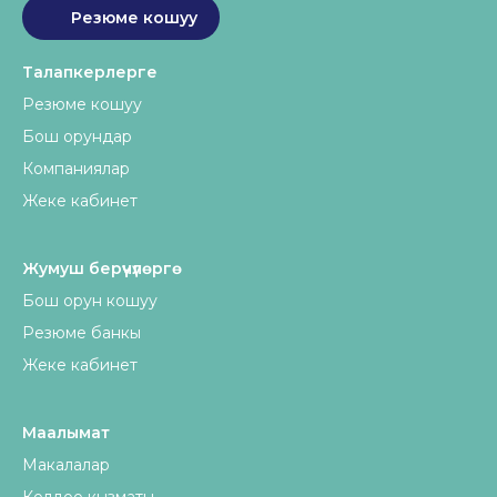
Резюме кошуу
Талапкерлерге
Резюме кошуу
Бош орундар
Компаниялар
Жеке кабинет
Жумуш берүүчүлөргө
Бош орун кошуу
Резюме банкы
Жеке кабинет
Маалымат
Макалалар