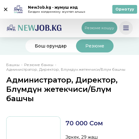
NewJob.kg - жумуш издөө
Орнотуу
Биздин колдонмону жүктөп алыңыз
Кирүү
/
Катталуу
Русский
Резюме кошуу
Бош орундар
Резюме
Breadcrumb
Башкы
Резюме банкы
Администратор, Директор, Бөлүмдүн жетекчиси/Бөлүм башчы
Администратор, Директор,
Бөлүмдүн жетекчиси/Бөлүм
башчы
70 000 Сом
Эркек, 29 жаш