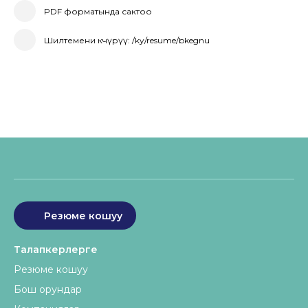
PDF форматында сактоо
Шилтемени көчүрүү: /ky/resume/bkegnu
Резюме кошуу
Талапкерлерге
Резюме кошуу
Бош орундар