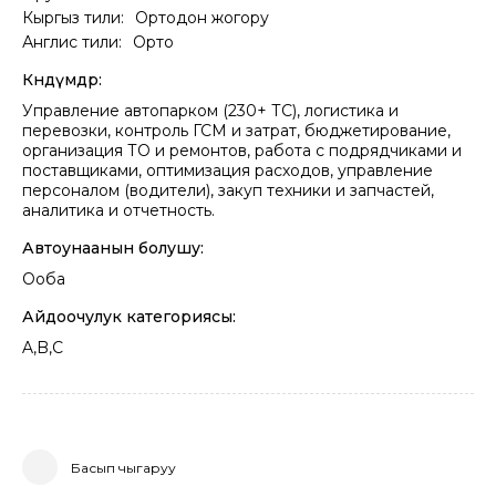
Кыргыз тили:
Ортодон жогору
Англис тили:
Орто
Көндүмдөр:
Управление автопарком (230+ ТС), логистика и
перевозки, контроль ГСМ и затрат, бюджетирование,
организация ТО и ремонтов, работа с подрядчиками и
поставщиками, оптимизация расходов, управление
персоналом (водители), закуп техники и запчастей,
аналитика и отчетность.
Автоунаанын болушу:
Ооба
Айдоочулук категориясы:
A,B,C
Басып чыгаруу