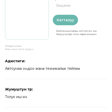
Бишкек
Катталуу
Байланыштарды катталган иш
берүүчүлөр гана көрө алышат.
Жаңыртылды:
бир нече апта мурун
Адистиги:
Автоунаа оңдоо жана техникалык тейлөө
Жумуштун түрү:
Толук иш күнү