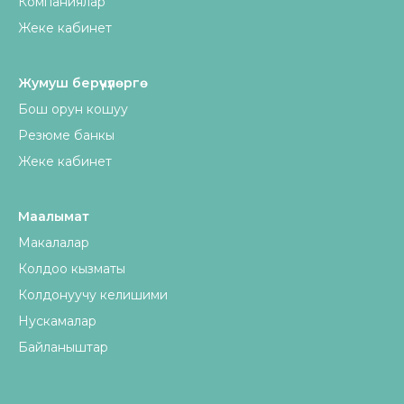
Компаниялар
Жеке кабинет
Жумуш берүүчүлөргө
Бош орун кошуу
Резюме банкы
Жеке кабинет
Маалымат
Макалалар
Колдоо кызматы
Колдонуучу келишими
Нускамалар
Байланыштар