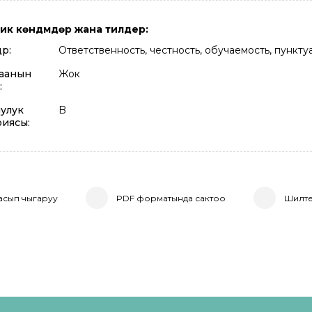
ик көндүмдөр жана тилдер:
өр:
Ответственность, честность, обучаемость, пункту
аанын
Жок
:
улук
B
риясы:
асып чыгаруу
PDF форматында сактоо
Шилте