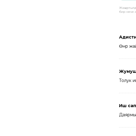
Жаңыртылд
бир нече 
Адисти
Өнөр жа
Жумушту
Толук и
Иш сап
Даярм