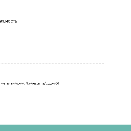
альность
мени көчүрүү: /ky/resume/bzzw0f