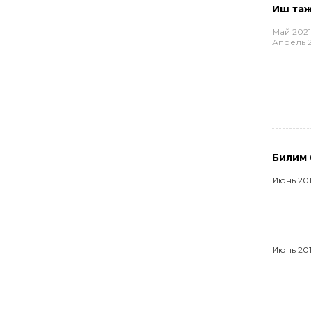
Иш та
Май 2021
Апрель 
Билим б
Июнь 20
Июнь 20