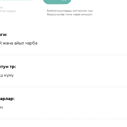
ы:
Байланыштарды катталган иш
апта мурун
берүүчүлөр гана көрө алышат.
ги:
й жана айыл чарба
н түрү:
ш күнү
арлар:
ын