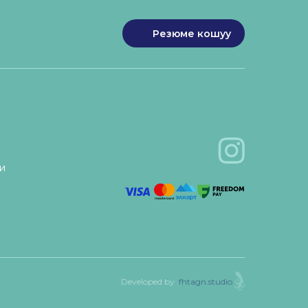
Резюме кошуу
и
Developed by
fhtagn.studio