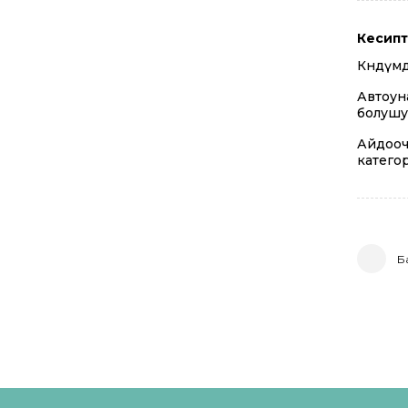
Кесипт
Көндүмд
Автоун
болушу
Айдооч
катего
Б