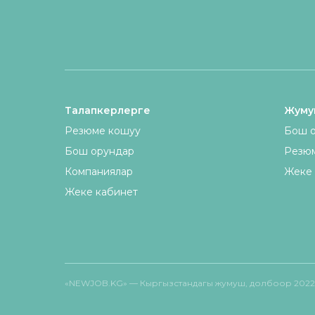
Талапкерлерге
Жумуш
Резюме кошуу
Бош о
Бош орундар
Резю
Компаниялар
Жеке 
Жеке кабинет
«NEWJOB.KG» — Кыргызстандагы жумуш, долбоор 2022