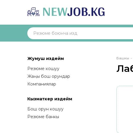
Bre
Жумуш издейм
Башкы
Ла
Резюме кошуу
Жаңы бош орундар
Компаниялар
Кызматкер издейм
Бош орун кошуу
Резюме банкы