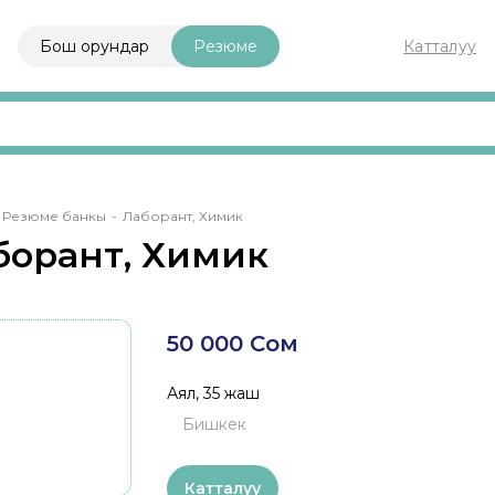
Бош орундар
Резюме
Катталуу
adcrumb
Резюме банкы
Лаборант, Химик
борант, Химик
50 000 Сом
Аял, 35 жаш
Бишкек
Катталуу