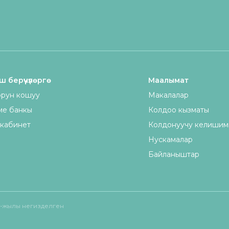
 берүүчүлөргө
Маалымат
рун кошуу
Макалалар
ме банкы
Колдоо кызматы
кабинет
Колдонуучу келишим
Нускамалар
Байланыштар
-жылы негизделген