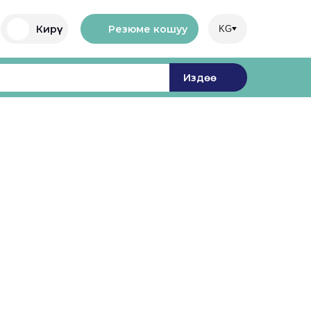
Резюме кошуу
Кирүү
KG
Издөө