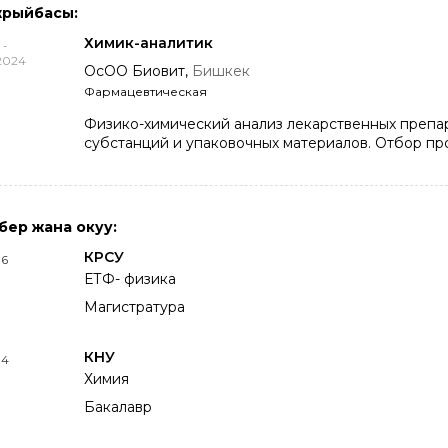
жрыйбасы:
Химик-аналитик
 -
2024
ОсОО Биовит,
Бишкек
Фармацевтическая
Физико-химический анализ лекарственных препа
субстанций и упаковочных материалов. Отбор пр
ерүү жана окуу:
КРСУ
16
ЕТФ- физика
Магистратура
КНУ
14
Химия
Бакалавр