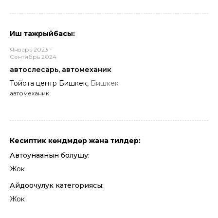
Иш тажрыйбасы:
Январь 2023 -
Сентябрь 2024
автослесарь, автомеханик
Тойота центр Бишкек,
Бишкек
автомеханик
Кесиптик көндүмдөр жана тилдер:
Автоунаанын болушу:
Жок
Айдоочулук категориясы:
Жок