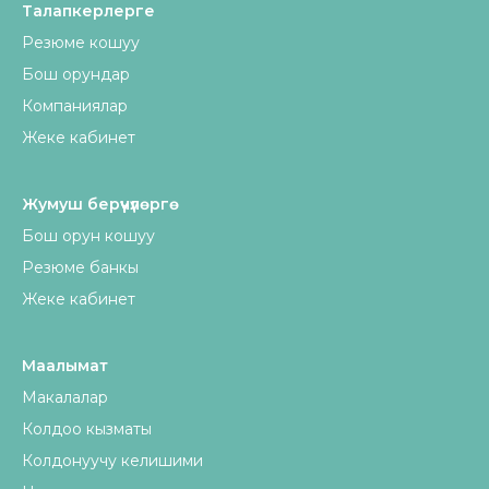
Талапкерлерге
Резюме кошуу
Бош орундар
Компаниялар
Жеке кабинет
Жумуш берүүчүлөргө
Бош орун кошуу
Резюме банкы
Жеке кабинет
Маалымат
Макалалар
Колдоо кызматы
Колдонуучу келишими