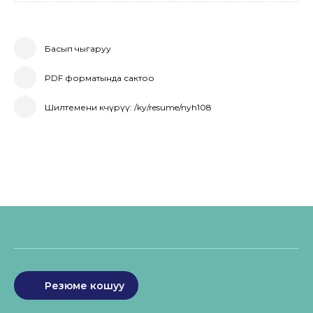
Басып чыгаруу
PDF форматында сактоо
Шилтемени көчүрүү: /ky/resume/nyh108
Резюме кошуу