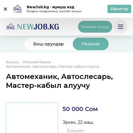
NewJob.kg - жумуш издөө
Орнотуу
Биздин колдонмону жүктөп алыңыз
Кирүү
/
Катталуу
Русский
Резюме кошуу
Бош орундар
Резюме
Breadcrumb
Башкы
Резюме банкы
Автомеханик, Автослесарь, Мастер-кабыл алуучу
Автомеханик, Автослесарь,
Мастер-кабыл алуучу
50 000 Сом
Эркек, 22 жаш
Бишкек