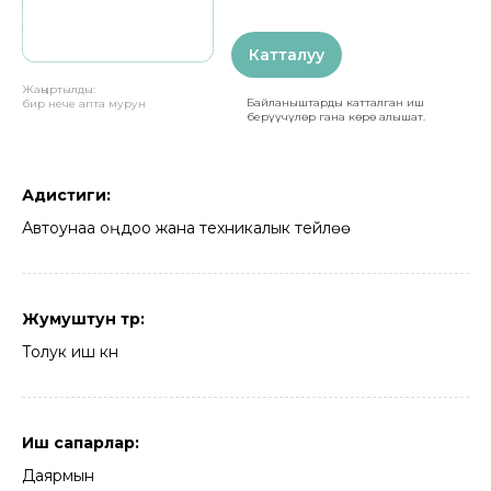
Катталуу
Жаңыртылды:
Байланыштарды катталган иш
бир нече апта мурун
берүүчүлөр гана көрө алышат.
Адистиги:
Автоунаа оңдоо жана техникалык тейлөө
Жумуштун түрү:
Толук иш күнү
Иш сапарлар:
Даярмын