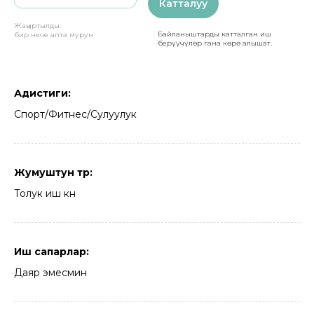
Катталуу
Жаңыртылды:
Байланыштарды катталган иш
бир нече апта мурун
берүүчүлөр гана көрө алышат.
Адистиги:
Спорт/Фитнес/Сулуулук
Жумуштун түрү:
Толук иш күнү
Иш сапарлар:
Даяр эмесмин