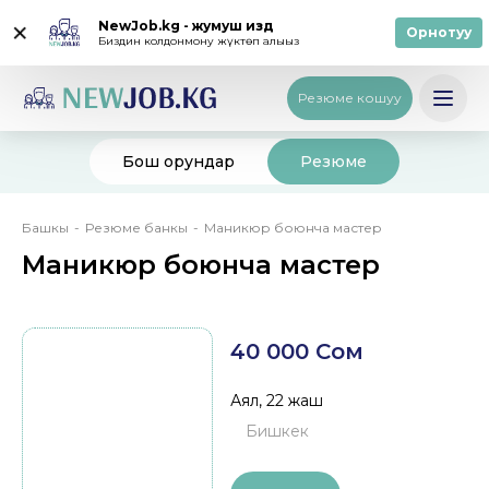
NewJob.kg - жумуш издөө
Орнотуу
Биздин колдонмону жүктөп алыңыз
Кирүү
/
Катталуу
Русский
Резюме кошуу
Бош орундар
Резюме
Breadcrumb
Башкы
Резюме банкы
Маникюр боюнча мастер
Маникюр боюнча мастер
40 000 Сом
Аял, 22 жаш
Бишкек