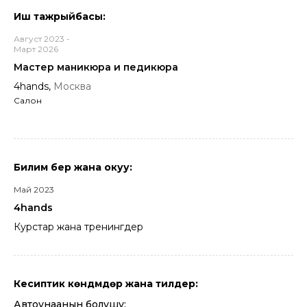
Иш тажрыйбасы:
Август 2023 -
Март 2026
Мастер маникюра и педикюра
4hands,
Москва
Салон
Билим берүү жана окуу:
Май 2023
4hands
Курстар жана тренингдер
Кесиптик көндүмдөр жана тилдер:
Автоунаанын болушу: