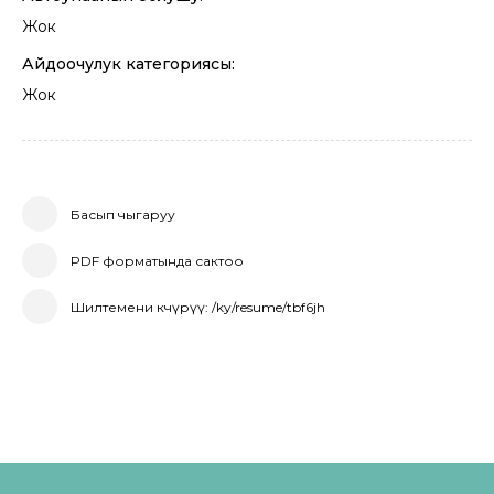
Жок
Айдоочулук категориясы:
Жок
Басып чыгаруу
PDF форматында сактоо
Шилтемени көчүрүү: /ky/resume/tbf6jh