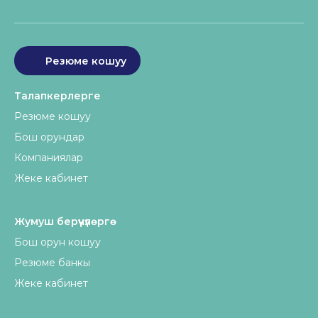
Резюме кошуу
Талапкерлерге
Резюме кошуу
Бош орундар
Компаниялар
Жеке кабинет
Жумуш берүүчүлөргө
Бош орун кошуу
Резюме банкы
Жеке кабинет