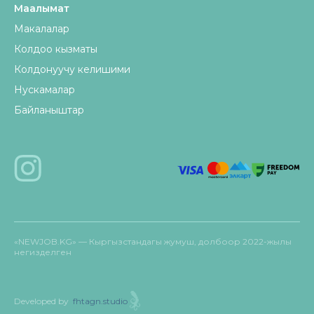
Маалымат
Макалалар
Колдоо кызматы
Колдонуучу келишими
Нускамалар
Байланыштар
«NEWJOB.KG» — Кыргызстандагы жумуш, долбоор 2022-жылы
негизделген
Developed by
fhtagn.studio