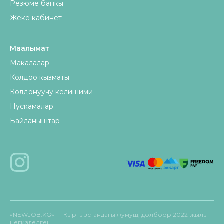
Резюме банкы
Жеке кабинет
Маалымат
Макалалар
Колдоо кызматы
Колдонуучу келишими
Нускамалар
Байланыштар
«NEWJOB.KG» — Кыргызстандагы жумуш, долбоор 2022-жылы
негизделген