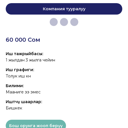
Компания тууралуу
60 000 Сом
Иш тажрыйбасы:
1 жылдан 3 жылга чейин
Иш графиги:
Толук иш күнү
Билими:
Мааниге ээ эмес
Иштөөчү шаарлар:
Бишкек
Бош орунга жооп берүү