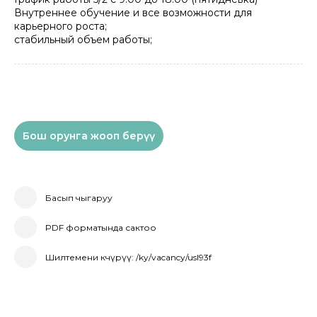
Внутреннее обучение и все возможности для
карьерного роста;
стабильный объем работы;
Бош орунга жооп берүү
Басып чыгаруу
PDF форматында сактоо
Шилтемени көчүрүү: /ky/vacancy/usl93f