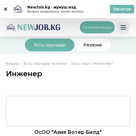
NewJob.kg - жумуш издөө
Орнотуу
Биздин колдонмону жүктөп алыңыз
Кирүү
/
Катталуу
Русский
Резюме кошуу
Бош орундар
Резюме
Breadcrumb
Башкы
Бош орундар тизмеги
Бош орун "Инженер"
Инженер
ОсОО "Азия Вотер Билд"