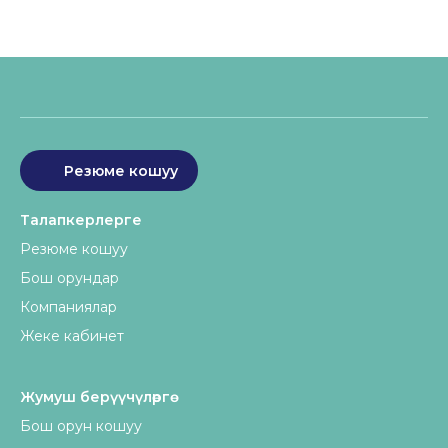
Резюме кошуу
Талапкерлерге
Резюме кошуу
Бош орундар
Компаниялар
Жеке кабинет
Жумуш берүүчүлөргө
Бош орун кошуу