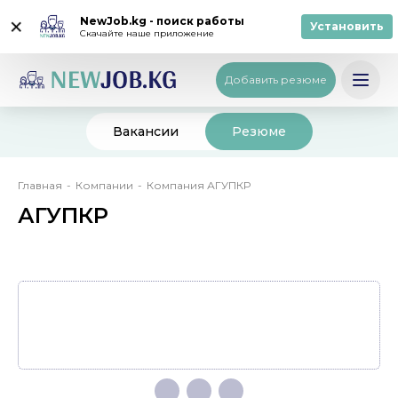
NewJob.kg - поиск работы
Установить
Скачайте наше приложение
Вход
/
Регистрация
Кыргызча
Добавить резюме
Вакансии
Резюме
Строка
Главная
Компании
Компания АГУПКР
навигации
АГУПКР