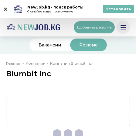
NewJob.kg - поиск работы
Установить
Скачайте наше приложение
Вход
/
Регистрация
Кыргызча
Добавить резюме
Вакансии
Резюме
Строка
Главная
Компании
Компания Blumbit Inc
навигации
Blumbit Inc