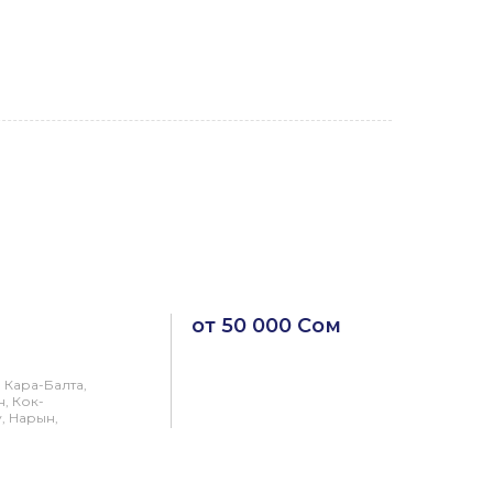
от 50 000 Сом
 Кара-Балта,
, Кок-
, Нарын,