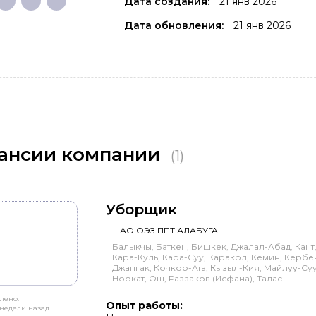
Дата создания:
21 янв 2026
Дата обновления:
21 янв 2026
ансии компании
(1)
Уборщик
АО ОЭЗ ППТ АЛАБУГА
Балыкчы, Баткен, Бишкек, Джалал-Абад, Кант,
Кара-Куль, Кара-Суу, Каракол, Кемин, Кербен
Джангак, Кочкор-Ата, Кызыл-Кия, Майлуу-Суу
Ноокат, Ош, Раззаков (Исфана), Талас
лено:
Опыт работы:
недели назад