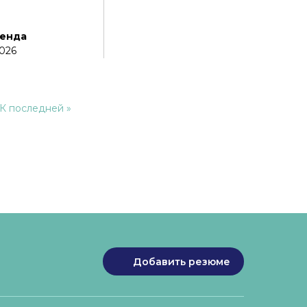
ренда
2026
Последняя
К последней »
страница
Добавить резюме