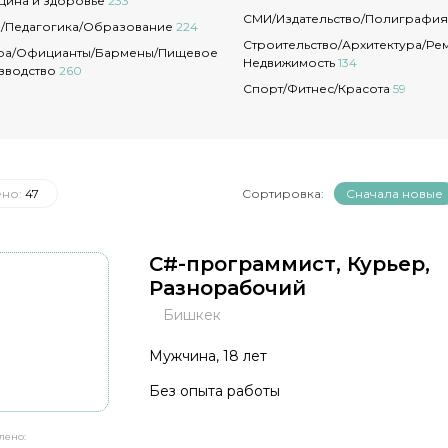
цина и здоровье
233
СМИ/Издательство/Полиграфи
а/Педагогика/Образование
224
Строительство/Архитектура/Ре
ра/Официанты/Бармены/Пищевое
Недвижимость
134
зводство
260
Спорт/Фитнес/Красота
59
ено:
47
Сортировка:
Сначала новые
C#-программист, Курьер,
Разнорабочий
Бишкек
Мужчина, 18 лет
Без опыта работы
лено: