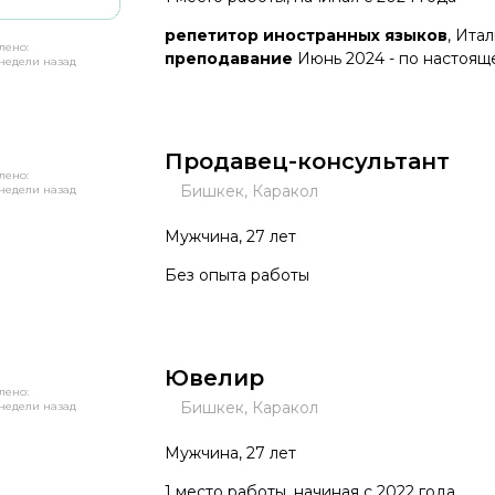
репетитор иностранных языков
, Ита
лено:
преподавание
Июнь 2024 - по настоящ
недели назад
Продавец-консультант
лено:
Бишкек, Каракол
недели назад
Мужчина, 27 лет
Без опыта работы
Ювелир
лено:
Бишкек, Каракол
недели назад
Мужчина, 27 лет
1 место работы, начиная с 2022 года