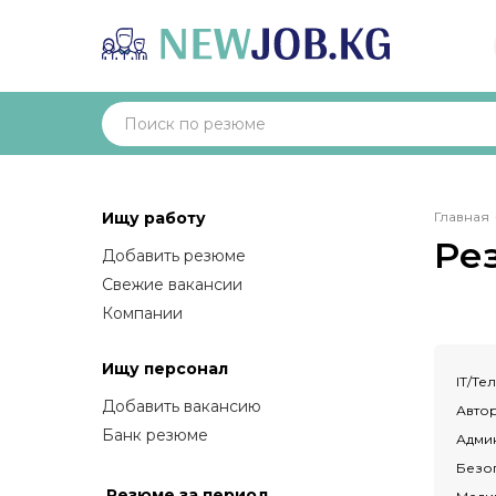
Стр
Ищу работу
Главная
нав
Ре
Добавить резюме
Свежие вакансии
Компании
Ищу персонал
IT/Т
Добавить вакансию
Авто
Банк резюме
Адми
Безо
Резюме за период