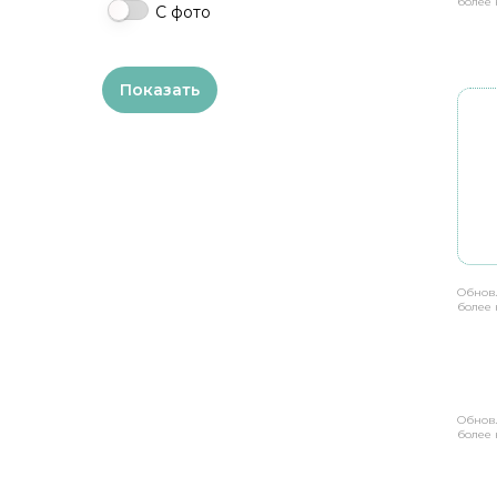
более 
С фото
Обнов
более 
Обнов
более 