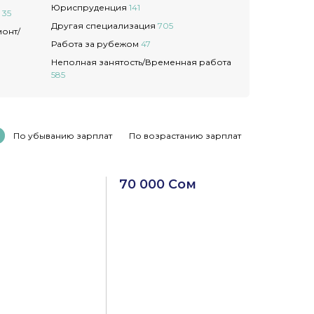
Юриспруденция
141
я
35
Другая специализация
705
монт/
Работа за рубежом
47
Неполная занятость/Временная работа
585
По убыванию зарплат
По возрастанию зарплат
70 000 Сом