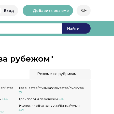
Добавить резюме
Вход
RU
Найти
за рубежом"
Резюме по рубрикам
озяйство
Творчество/Музыка/Искусство/Культура
55
PR
664
Транспорт и перевозки
236
Экономика/Бухгалтерия/Банки/Аудит
427
196