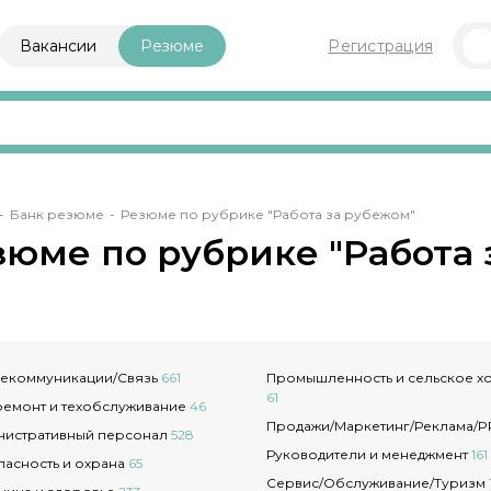
Вакансии
Резюме
Регистрация
ока
Банк резюме
Резюме по рубрике "Работа за рубежом"
игации
зюме по рубрике "Работа 
елекоммуникации/Связь
661
Промышленность и сельское х
61
ремонт и техобслуживание
46
Продажи/Маркетинг/Реклама/
нистративный персонал
528
Руководители и менеджмент
161
пасность и охрана
65
Сервис/Обслуживание/Туризм