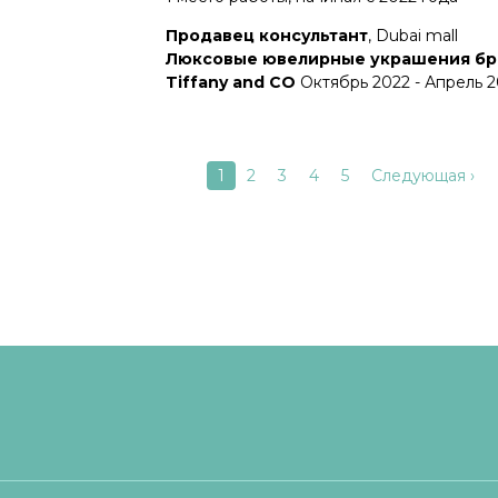
Продавец консультант
, Dubai mall
Люксовые ювелирные украшения б
Tiffany and CO
Октябрь 2022 - Апрель 
Текущая
1
Страница
2
Страница
3
Страница
4
Страница
5
Следующая
Следующая ›
ация
страница
страница
иц