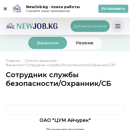
NewJob.kg - поиск работы
Установить
Скачайте наше приложение
Вход
/
Регистрация
Кыргызча
Добавить резюме
Вакансии
Резюме
Строка
Главная
Список вакансий
Вакансия "Сотрудник службы безопасности/Охранник/СБ"
навигации
Сотрудник службы
безопасности/Охранник/СБ
ОАО "ЦУМ Айчурек"
Розничная продажа