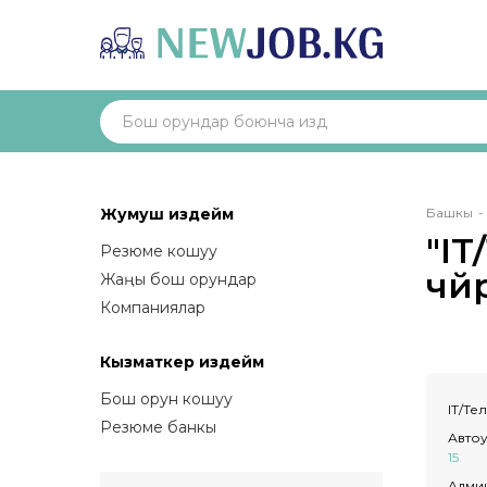
Bre
Жумуш издейм
Башкы
"I
Резюме кошуу
чөй
Жаңы бош орундар
Компаниялар
Кызматкер издейм
Бош орун кошуу
IT/Т
Резюме банкы
Автоу
15
Адми