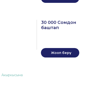
30 000 Сомдон
баштап
Жооп берүү
Last
Акыркысына
page