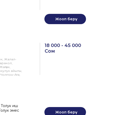
Жооп берүү
18 000 - 45 000
Сом
ек, Жалал-
Каракол,
Жаңгак,
окулук айылы,
 Чолпон-Ата,
, Толук иш
Толук эмес
Жооп берүү