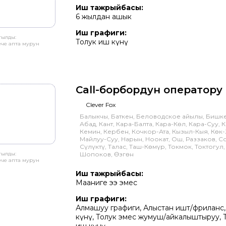
Иш тажрыйбасы:
6 жылдан ашык
Иш графиги:
тылды:
Толук иш күнү
ече апта мурун
Call-борбордун оператору
Clever Fox
Балыкчы, Баткен, Беловодское айылы, Бишк
Абад, Кант, Кара-Балта, Кара-Көл, Кара-Суу, 
Кемин, Кербен, Кочкор-Ата, Кызыл-Кыя, Көк-
Майлуу-Суу, Нарын, Ноокат, Ош, Раззаков, С
Сүлүктү, Талас, Таш-Көмүр, Токмок, Токтогул,
тылды:
Шопоков, Өзгөн
ече апта мурун
Иш тажрыйбасы:
Мааниге ээ эмес
Иш графиги:
Алмашуу графиги, Алыстан иштөө/фриланс
күнү, Толук эмес жумуш/айкалыштыруу, 