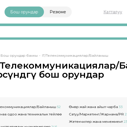
Бош орундар
Резюме
Катталуу
adcrumb
Бош орундар банкы
IT/Телекоммуникациялар/Байланыш
T/Телекоммуникациялар/
рөсүндөгү бош орундар
елекоммуникациялар/Байланыш
52
Өнөр жай жана айыл чарба
33
наа оңдоо жана техникалык тейлөө
Сатуу/Маркетинг/Жарнама/PR
2
Жетекчилер жана менежмент
2
нистративдик кызматкерлер
146