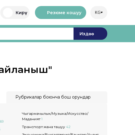
Резюме кошуу
Кирүү
KG
Издөө
Байланыш"
Рубрикалар боюнча бош орундар
Чыгармачылык/Музыка/Искусство/
Маданият
1
69
Транспорт жана ташуу
42
3
Экономика/Бухгалтерия/Банктар/Аудит