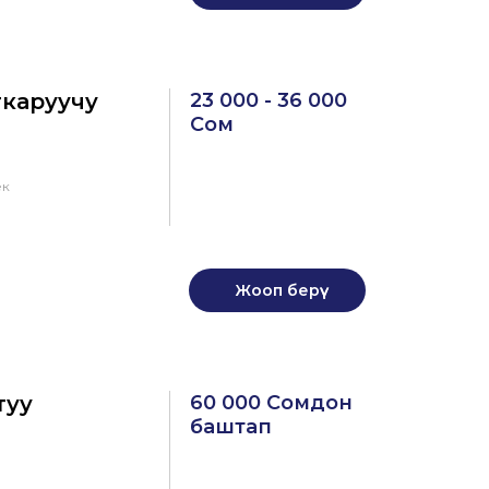
каруучу
23 000 - 36 000
Сом
ек
Жооп берүү
туу
60 000 Сомдон
баштап