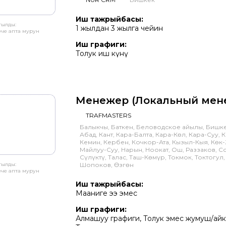
Иш тажрыйбасы:
тылды:
1 жылдан 3 жылга чейин
ече апта мурун
Иш графиги:
Толук иш күнү
Менежер (Локальный мен
TRAFMASTERS
Балыкчы, Баткен, Беловодское айылы, Бишк
Абад, Кант, Кара-Балта, Кара-Көл, Кара-Суу, 
Кемин, Кербен, Кочкор-Ата, Кызыл-Кыя, Көк-
Майлуу-Суу, Нарын, Ноокат, Ош, Раззаков, С
Сүлүктү, Талас, Таш-Көмүр, Токмок, Токтогул,
тылды:
Шопоков, Өзгөн
ече апта мурун
Иш тажрыйбасы:
Мааниге ээ эмес
Иш графиги:
Алмашуу графиги, Толук эмес жумуш/ай