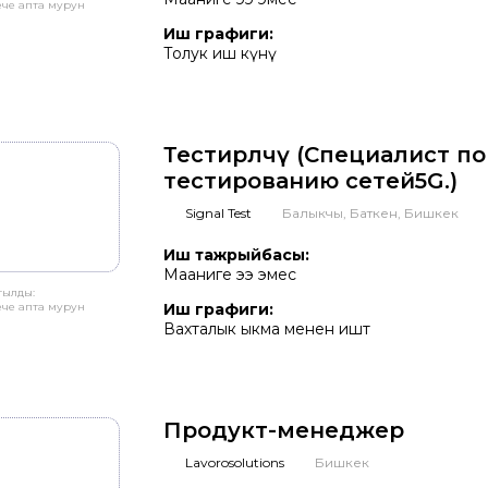
ече апта мурун
Иш графиги:
Толук иш күнү
Тестирлөөчү (Специалист по
тестированию сетей5G.)
Signal Test
Балыкчы, Баткен, Бишкек
Иш тажрыйбасы:
Мааниге ээ эмес
тылды:
ече апта мурун
Иш графиги:
Вахталык ыкма менен иштөө
Продукт-менеджер
Lavorosolutions
Бишкек