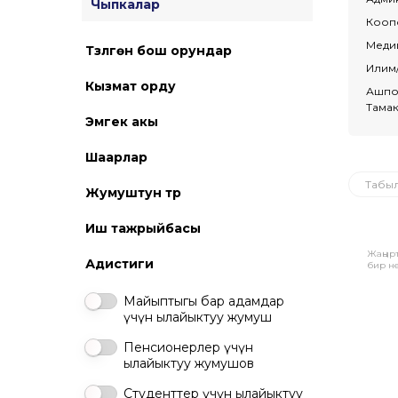
Чыпкалар
Коопс
Меди
Түзүлгөн бош орундар
Илим
Кызмат орду
Ашпо
Тама
Эмгек акы
Шаарлар
Табы
Жумуштун түрү
Иш тажрыйбасы
Жаңыр
Адистиги
бир н
Майыптыгы бар адамдар
үчүн ылайыктуу жумуш
Пенсионерлер үчүн
ылайыктуу жумушов
Студенттер үчүн ылайыктуу