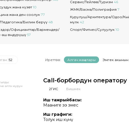
Сервис/Тейлөө/Туризм
46
уздук жана күзөт
10
ЖМК/Басма/Полиграфия
7
цина жана ден соолук
77
Курулуш/Архитектура/Оңдоо/К
/Педагогика/Билим берүү
48
мүлк
42
здор/Официанттар/Бармендер/
Спорт/Фитнес/Сулуулук
10
к-аш өндүрүшү
57
лган:
52
Иреттөө:
Алгач жаңылары
Эмгек акынын
Call-борбордун оператору
тылды:
ече апта мурун
2ГИС
Бишкек
Иш тажрыйбасы:
Мааниге ээ эмес
Иш графиги:
Толук иш күнү