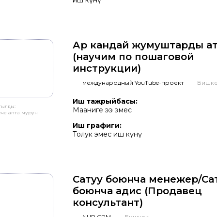
иш күнү
Ар кандай жумуштарды ат
(научим по пошаговой
инструкции)
международный YouTube-проект
Бишк
Иш тажрыйбасы:
тылды:
Мааниге ээ эмес
ече апта мурун
Иш графиги:
Толук эмес иш күнү
Сатуу боюнча менежер/Са
боюнча адис (Продавец
консультант)
NUR CRM
Бишкек