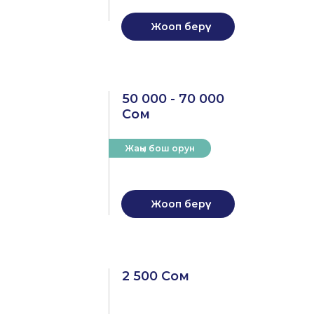
Жооп берүү
50 000 - 70 000
Сом
Жаңы бош орун
Жооп берүү
2 500 Сом