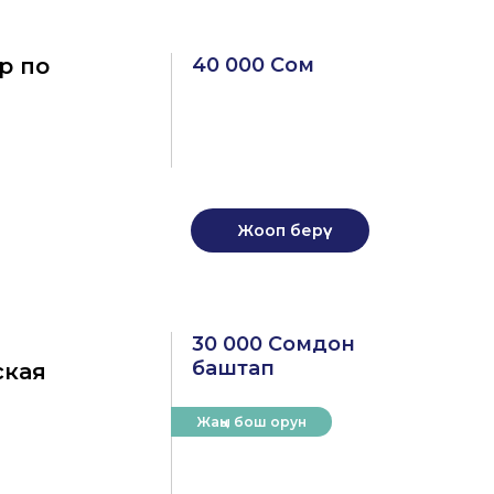
р по
40 000 Сом
Жооп берүү
30 000 Сомдон
баштап
ская
Жаңы бош орун