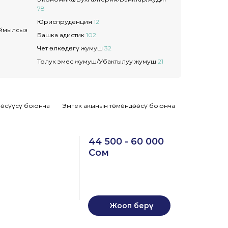
78
Юриспруденция
12
ыймылсыз
Башка адистик
102
Чет өлкөдөгү жумуш
32
Толук эмес жумуш/Убактылуу жумуш
21
 өсүүсү боюнча
Эмгек акынын төмөндөөсү боюнча
44 500 - 60 000
Сом
Жооп берүү