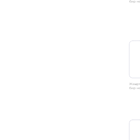
бир н
Жаңыр
бир н