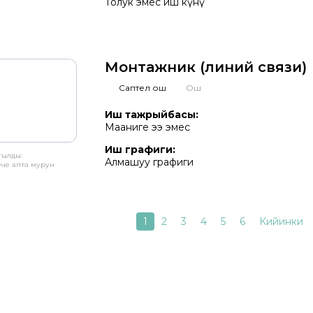
Толук эмес иш күнү
Монтажник (линий связи)
Саптел ош
Ош
Иш тажрыйбасы:
Мааниге ээ эмес
Иш графиги:
тылды:
Алмашуу графиги
ече апта мурун
Current
1
Бет
2
Бет
3
Бет
4
Бет
5
Бет
6
Next
Кийинки
tion
page
page