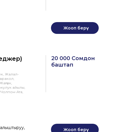
Жооп берүү
еджер)
20 000 Сомдон
баштап
ек, Жалал-
Каракол,
Жаңгак,
окулук айылы,
 Чолпон-Ата,
калыштыруу,
Жооп берүү