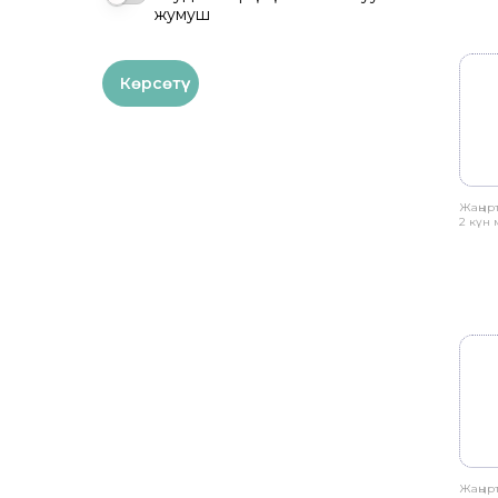
жумуш
Жаңыр
2 күн
Жаңыр