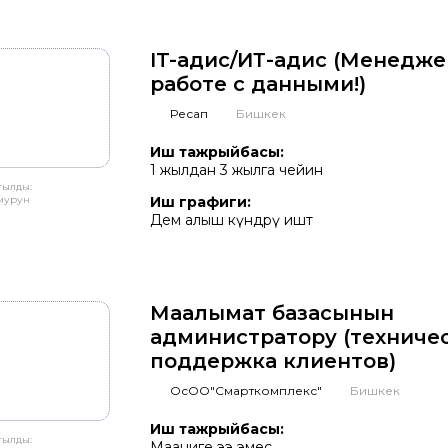
IT-адис/ИТ-адис (Менедже
работе с данными!)
Ресап
Бишкек
Иш тажрыйбасы:
1 жылдан 3 жылга чейин
тылды:
 мурун
Иш графиги:
Дем алыш күндөрү иштөө
Маалымат базасынын
администратору (техниче
поддержка клиентов)
ОсОО"Смарткомплекс"
Бишкек
Иш тажрыйбасы:
тылды:
Мааниге ээ эмес